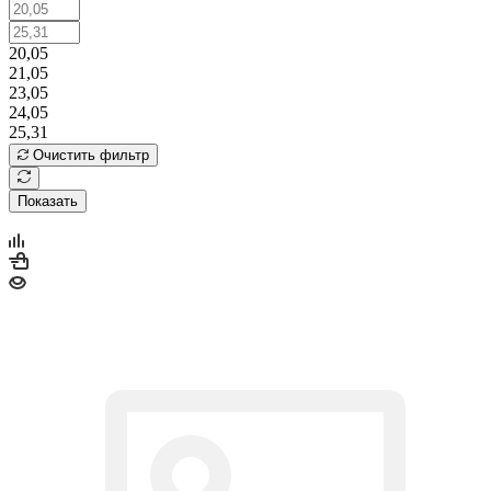
20,05
21,05
23,05
24,05
25,31
Очистить фильтр
Показать