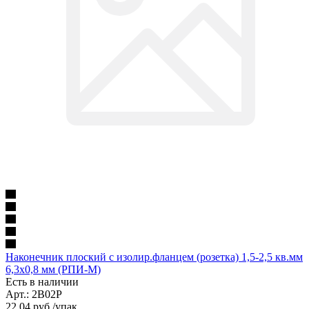
Наконечник плоский с изолир.фланцем (розетка) 1,5-2,5 кв.мм
6,3х0,8 мм (РПИ-М)
Есть в наличии
Арт.: 2B02P
22,04
руб.
/упак