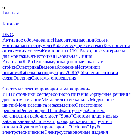
6
Главная
—
Каталог
—
DKC
Активное оборудование
Измерительные приборы и
монтажный инструмент
Кабеленесущие системы
Компоненты
оптических систем
Компоненты СКС
Расходные материалы
для монтажа
Огнестойкая Кабельная Линия
АвангардЛайн
Телекоммуникационные шкафы и
стойки
Электрика
Видеонаблюдение
Источники
питания
Кабельная продукция 2
СКУД
Усиление сотовой
связи
Энергия
Системы оповещения
—
Системы электропроводки и маркировки
ИБП
Источники бесперебойного питания
Корпусные решения
для автоматизации
Металлические каналы
Модульные
щитки
Молниезащита и заземление
Огнестойкие
решения
Решения для IT-инфраструктуры
Система
организации рабочих мест "Sotto"
Система пластиковых
кабель-каналов
Система прокладки кабеля в грунте и
открытой уличной прокладки – "Octopus"
Трубы
электротехнические
Электроустановочные изделия