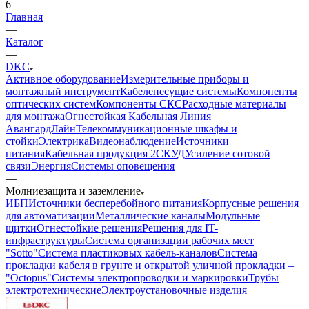
6
Главная
—
Каталог
—
DKC
Активное оборудование
Измерительные приборы и
монтажный инструмент
Кабеленесущие системы
Компоненты
оптических систем
Компоненты СКС
Расходные материалы
для монтажа
Огнестойкая Кабельная Линия
АвангардЛайн
Телекоммуникационные шкафы и
стойки
Электрика
Видеонаблюдение
Источники
питания
Кабельная продукция 2
СКУД
Усиление сотовой
связи
Энергия
Системы оповещения
—
Молниезащита и заземление
ИБП
Источники бесперебойного питания
Корпусные решения
для автоматизации
Металлические каналы
Модульные
щитки
Огнестойкие решения
Решения для IT-
инфраструктуры
Система организации рабочих мест
"Sotto"
Система пластиковых кабель-каналов
Система
прокладки кабеля в грунте и открытой уличной прокладки –
"Octopus"
Системы электропроводки и маркировки
Трубы
электротехнические
Электроустановочные изделия