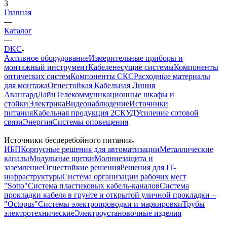
3
Главная
—
Каталог
—
DKC
Активное оборудование
Измерительные приборы и
монтажный инструмент
Кабеленесущие системы
Компоненты
оптических систем
Компоненты СКС
Расходные материалы
для монтажа
Огнестойкая Кабельная Линия
АвангардЛайн
Телекоммуникационные шкафы и
стойки
Электрика
Видеонаблюдение
Источники
питания
Кабельная продукция 2
СКУД
Усиление сотовой
связи
Энергия
Системы оповещения
—
Источники бесперебойного питания
ИБП
Корпусные решения для автоматизации
Металлические
каналы
Модульные щитки
Молниезащита и
заземление
Огнестойкие решения
Решения для IT-
инфраструктуры
Система организации рабочих мест
"Sotto"
Система пластиковых кабель-каналов
Система
прокладки кабеля в грунте и открытой уличной прокладки –
"Octopus"
Системы электропроводки и маркировки
Трубы
электротехнические
Электроустановочные изделия