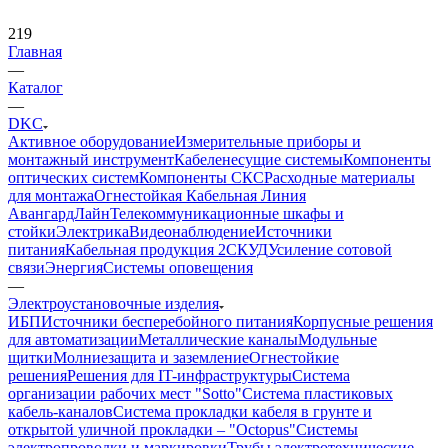
219
Главная
—
Каталог
—
DKC
Активное оборудование
Измерительные приборы и
монтажный инструмент
Кабеленесущие системы
Компоненты
оптических систем
Компоненты СКС
Расходные материалы
для монтажа
Огнестойкая Кабельная Линия
АвангардЛайн
Телекоммуникационные шкафы и
стойки
Электрика
Видеонаблюдение
Источники
питания
Кабельная продукция 2
СКУД
Усиление сотовой
связи
Энергия
Системы оповещения
—
Электроустановочные изделия
ИБП
Источники бесперебойного питания
Корпусные решения
для автоматизации
Металлические каналы
Модульные
щитки
Молниезащита и заземление
Огнестойкие
решения
Решения для IT-инфраструктуры
Система
организации рабочих мест "Sotto"
Система пластиковых
кабель-каналов
Система прокладки кабеля в грунте и
открытой уличной прокладки – "Octopus"
Системы
электропроводки и маркировки
Трубы электротехнические