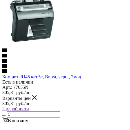
Ком.роз. RJ45 кат.5e, Brava, черн., 2мод
Есть в наличии
Арт.: 77655N
805,81
руб.
/шт
Варианты цен
805,81
руб.
/шт
Подробности
В корзину