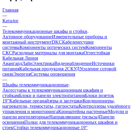
Главная
—
Каталог
—
Телекоммуникационные шкафы и стойки
Активное оборудование
Измерительные приборы и
монтажный инструмент
DKC
Кабеленесущие
системы
Компоненты оптических систем
Компоненты
СКС
Расходные материалы для монтажа
Огнестойкая
Кабельная Линия
АвангардЛайн
Электрика
Видеонаблюдение
Источники
питания
Кабельная продукция 2
СКУД
Усиление сотовой
связи
Энергия
Системы оповещения
—
Шкафы телекоммуникационные
Аксессуары к телекоммуникационным шкафам и
стойкам
Блоки и панели электропитания
Блоки розеток
19"
Кабельные органайзеры и заглушки
Кондиционеры,
нагреватели, термостаты, гигростаты
Контроллеры удалённого
управления и мониторинга
Кронштейны настенные
Модули и
панели вентиляторные
Направляющие (рельсы)
Панели
освещения
Полки для телекоммуникационных шкафов и
стоек
Стойки телекоммуникационные 19"
—