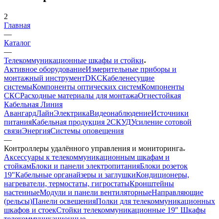
2
Главная
—
Каталог
—
Телекоммуникационные шкафы и стойки
Активное оборудование
Измерительные приборы и
монтажный инструмент
DKC
Кабеленесущие
системы
Компоненты оптических систем
Компоненты
СКС
Расходные материалы для монтажа
Огнестойкая
Кабельная Линия
АвангардЛайн
Электрика
Видеонаблюдение
Источники
питания
Кабельная продукция 2
СКУД
Усиление сотовой
связи
Энергия
Системы оповещения
—
Контроллеры удалённого управления и мониторинга
Аксессуары к телекоммуникационным шкафам и
стойкам
Блоки и панели электропитания
Блоки розеток
19"
Кабельные органайзеры и заглушки
Кондиционеры,
нагреватели, термостаты, гигростаты
Кронштейны
настенные
Модули и панели вентиляторные
Направляющие
(рельсы)
Панели освещения
Полки для телекоммуникационных
шкафов и стоек
Стойки телекоммуникационные 19"
Шкафы
телекоммуникационные