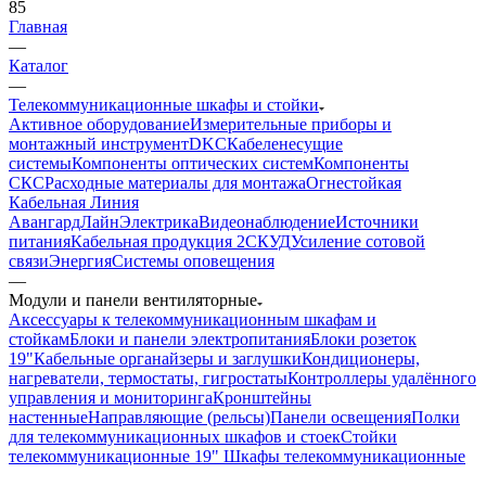
85
Главная
—
Каталог
—
Телекоммуникационные шкафы и стойки
Активное оборудование
Измерительные приборы и
монтажный инструмент
DKC
Кабеленесущие
системы
Компоненты оптических систем
Компоненты
СКС
Расходные материалы для монтажа
Огнестойкая
Кабельная Линия
АвангардЛайн
Электрика
Видеонаблюдение
Источники
питания
Кабельная продукция 2
СКУД
Усиление сотовой
связи
Энергия
Системы оповещения
—
Модули и панели вентиляторные
Аксессуары к телекоммуникационным шкафам и
стойкам
Блоки и панели электропитания
Блоки розеток
19"
Кабельные органайзеры и заглушки
Кондиционеры,
нагреватели, термостаты, гигростаты
Контроллеры удалённого
управления и мониторинга
Кронштейны
настенные
Направляющие (рельсы)
Панели освещения
Полки
для телекоммуникационных шкафов и стоек
Стойки
телекоммуникационные 19"
Шкафы телекоммуникационные