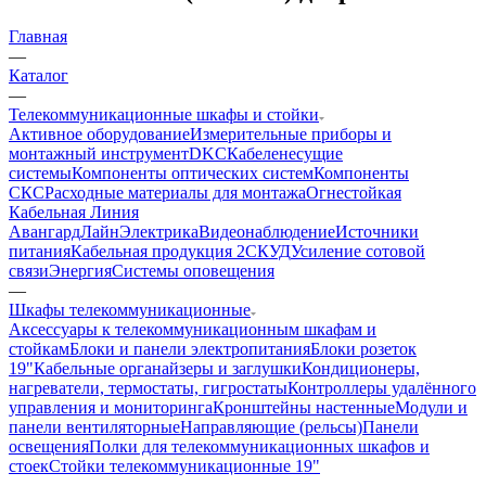
Главная
—
Каталог
—
Телекоммуникационные шкафы и стойки
Активное оборудование
Измерительные приборы и
монтажный инструмент
DKC
Кабеленесущие
системы
Компоненты оптических систем
Компоненты
СКС
Расходные материалы для монтажа
Огнестойкая
Кабельная Линия
АвангардЛайн
Электрика
Видеонаблюдение
Источники
питания
Кабельная продукция 2
СКУД
Усиление сотовой
связи
Энергия
Системы оповещения
—
Шкафы телекоммуникационные
Аксессуары к телекоммуникационным шкафам и
стойкам
Блоки и панели электропитания
Блоки розеток
19"
Кабельные органайзеры и заглушки
Кондиционеры,
нагреватели, термостаты, гигростаты
Контроллеры удалённого
управления и мониторинга
Кронштейны настенные
Модули и
панели вентиляторные
Направляющие (рельсы)
Панели
освещения
Полки для телекоммуникационных шкафов и
стоек
Стойки телекоммуникационные 19"
—