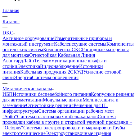
Главная
—
Каталог
—
DKC
Активное оборудование
Измерительные приборы и
монтажный инструмент
Кабеленесущие системы
Компоненты
оптических систем
Компоненты СКС
Расходные материалы
для монтажа
Огнестойкая Кабельная Линия
АвангардЛайн
Телекоммуникационные шкафы и
стойки
Электрика
Видеонаблюдение
Источники
питания
Кабельная продукция 2
СКУД
Усиление сотовой
связи
Энергия
Системы оповещения
—
Металлические каналы
ИБП
Источники бесперебойного питания
Корпусные решения
для автоматизации
Модульные щитки
Молниезащита и
заземление
Огнестойкие решения
Решения для IT-
инфраструктуры
Система организации рабочих мест
"Sotto"
Система пластиковых кабель-каналов
Система
прокладки кабеля в грунте и открытой уличной прокладки –
"Octopus"
Системы электропроводки и маркировки
Трубы
электротехнические
Электроустановочные изделия
—