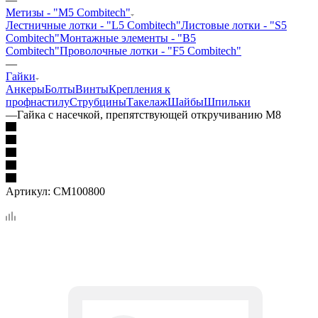
Метизы - "M5 Combitech"
Лестничные лотки - "L5 Combitech"
Листовые лотки - "S5
Combitech"
Монтажные элементы - "B5
Combitech"
Проволочные лотки - "F5 Combitech"
—
Гайки
Анкеры
Болты
Винты
Крепления к
профнастилу
Струбцины
Такелаж
Шайбы
Шпильки
—
Гайка с насечкой, препятствующей откручиванию М8
Артикул:
CM100800