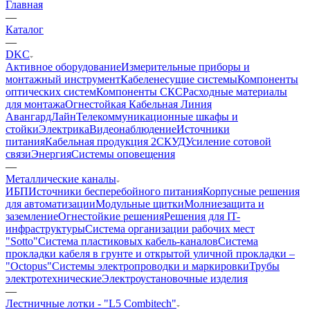
Главная
—
Каталог
—
DKC
Активное оборудование
Измерительные приборы и
монтажный инструмент
Кабеленесущие системы
Компоненты
оптических систем
Компоненты СКС
Расходные материалы
для монтажа
Огнестойкая Кабельная Линия
АвангардЛайн
Телекоммуникационные шкафы и
стойки
Электрика
Видеонаблюдение
Источники
питания
Кабельная продукция 2
СКУД
Усиление сотовой
связи
Энергия
Системы оповещения
—
Металлические каналы
ИБП
Источники бесперебойного питания
Корпусные решения
для автоматизации
Модульные щитки
Молниезащита и
заземление
Огнестойкие решения
Решения для IT-
инфраструктуры
Система организации рабочих мест
"Sotto"
Система пластиковых кабель-каналов
Система
прокладки кабеля в грунте и открытой уличной прокладки –
"Octopus"
Системы электропроводки и маркировки
Трубы
электротехнические
Электроустановочные изделия
—
Лестничные лотки - "L5 Combitech"