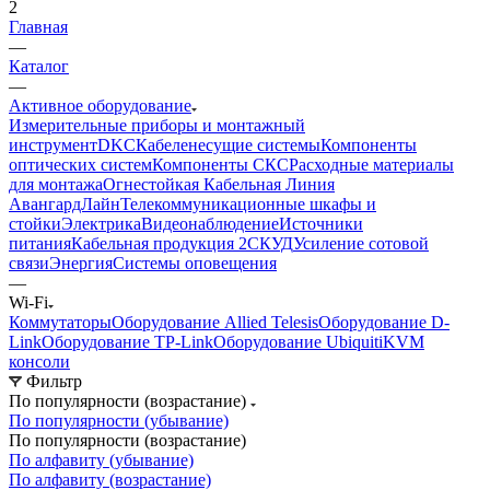
2
Главная
—
Каталог
—
Активное оборудование
Измерительные приборы и монтажный
инструмент
DKC
Кабеленесущие системы
Компоненты
оптических систем
Компоненты СКС
Расходные материалы
для монтажа
Огнестойкая Кабельная Линия
АвангардЛайн
Телекоммуникационные шкафы и
стойки
Электрика
Видеонаблюдение
Источники
питания
Кабельная продукция 2
СКУД
Усиление сотовой
связи
Энергия
Системы оповещения
—
Wi-Fi
Коммутаторы
Оборудование Allied Telesis
Оборудование D-
Link
Оборудование TP-Link
Оборудование Ubiquiti
KVM
консоли
Фильтр
По популярности (возрастание)
По популярности (убывание)
По популярности (возрастание)
По алфавиту (убывание)
По алфавиту (возрастание)