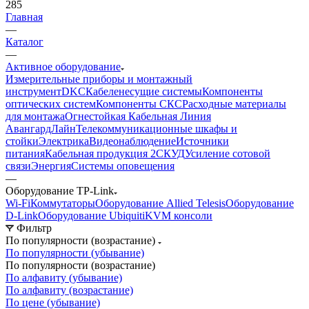
285
Главная
—
Каталог
—
Активное оборудование
Измерительные приборы и монтажный
инструмент
DKC
Кабеленесущие системы
Компоненты
оптических систем
Компоненты СКС
Расходные материалы
для монтажа
Огнестойкая Кабельная Линия
АвангардЛайн
Телекоммуникационные шкафы и
стойки
Электрика
Видеонаблюдение
Источники
питания
Кабельная продукция 2
СКУД
Усиление сотовой
связи
Энергия
Системы оповещения
—
Оборудование TP-Link
Wi-Fi
Коммутаторы
Оборудование Allied Telesis
Оборудование
D-Link
Оборудование Ubiquiti
KVM консоли
Фильтр
По популярности (возрастание)
По популярности (убывание)
По популярности (возрастание)
По алфавиту (убывание)
По алфавиту (возрастание)
По цене (убывание)