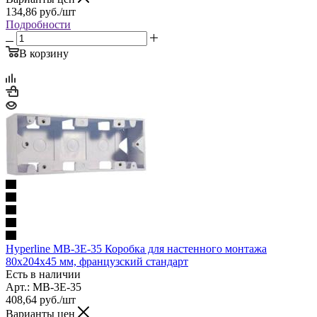
134,86
руб.
/шт
Подробности
В корзину
Hyperline MB-3E-35 Коробка для настенного монтажа
80x204x45 мм, французский стандарт
Есть в наличии
Арт.: MB-3E-35
408,64
руб.
/шт
Варианты цен