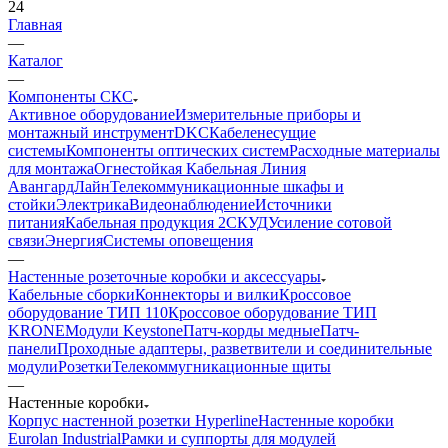
24
Главная
—
Каталог
—
Компоненты СКС
Активное оборудование
Измерительные приборы и
монтажный инструмент
DKC
Кабеленесущие
системы
Компоненты оптических систем
Расходные материалы
для монтажа
Огнестойкая Кабельная Линия
АвангардЛайн
Телекоммуникационные шкафы и
стойки
Электрика
Видеонаблюдение
Источники
питания
Кабельная продукция 2
СКУД
Усиление сотовой
связи
Энергия
Системы оповещения
—
Настенные розеточные коробки и аксессуары
Кабельные сборки
Коннекторы и вилки
Кроссовое
оборудование ТИП 110
Кроссовое оборудование ТИП
KRONE
Модули Keystone
Патч-корды медные
Патч-
панели
Проходные адаптеры, разветвители и соединительные
модули
Розетки
Телекоммугникационные щиты
—
Настенные коробки
Корпус настенной розетки Hyperline
Настенные коробки
Eurolan Industrial
Рамки и суппорты для модулей