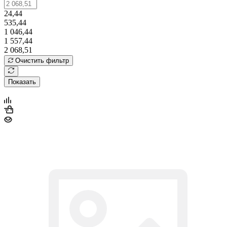
24,44
535,44
1 046,44
1 557,44
2 068,51
Очистить фильтр
Показать