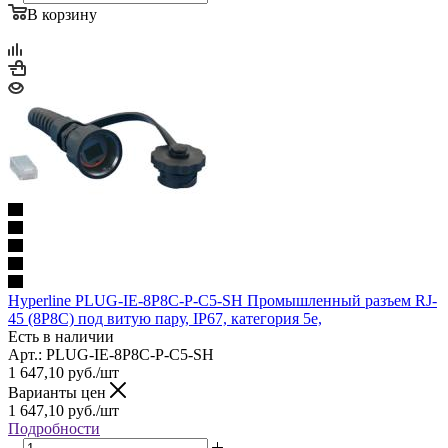
В корзину
Hyperline PLUG-IE-8P8C-P-C5-SH Промышленный разъем RJ-
45 (8P8C) под витую пару, IP67, категория 5e,
Есть в наличии
Арт.: PLUG-IE-8P8C-P-C5-SH
1 647,10
руб.
/шт
Варианты цен
1 647,10
руб.
/шт
Подробности