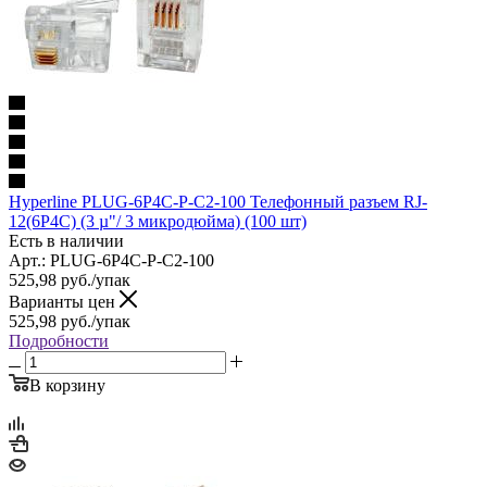
Hyperline PLUG-6P4C-P-C2-100 Телефонный разъем RJ-
12(6P4C) (3 µ"/ 3 микродюйма) (100 шт)
Есть в наличии
Арт.: PLUG-6P4C-P-C2-100
525,98
руб.
/упак
Варианты цен
525,98
руб.
/упак
Подробности
В корзину