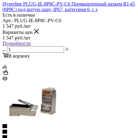
Hyperline PLUG-IE-8P8C-PV-C6 Промышленный разъем RJ-45
(8P8C) под витую пару, IP67, категория 6, с з
Есть в наличии
Арт.: PLUG-IE-8P8C-PV-C6
1 547
руб.
/шт
Варианты цен
1 547
руб.
/шт
Подробности
В корзину