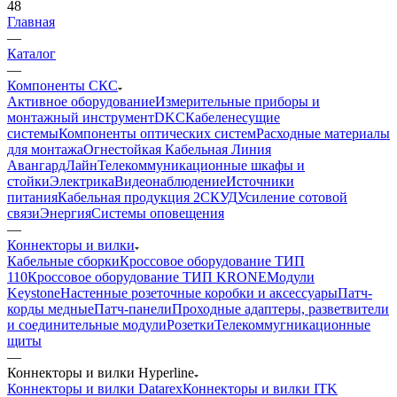
48
Главная
—
Каталог
—
Компоненты СКС
Активное оборудование
Измерительные приборы и
монтажный инструмент
DKC
Кабеленесущие
системы
Компоненты оптических систем
Расходные материалы
для монтажа
Огнестойкая Кабельная Линия
АвангардЛайн
Телекоммуникационные шкафы и
стойки
Электрика
Видеонаблюдение
Источники
питания
Кабельная продукция 2
СКУД
Усиление сотовой
связи
Энергия
Системы оповещения
—
Коннекторы и вилки
Кабельные сборки
Кроссовое оборудование ТИП
110
Кроссовое оборудование ТИП KRONE
Модули
Keystone
Настенные розеточные коробки и аксессуары
Патч-
корды медные
Патч-панели
Проходные адаптеры, разветвители
и соединительные модули
Розетки
Телекоммугникационные
щиты
—
Коннекторы и вилки Hyperline
Коннекторы и вилки Datarex
Коннекторы и вилки ITK