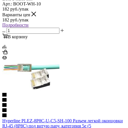
Арт.: BOOT-WH-10
182
руб.
/упак
Варианты цен
182
руб.
/упак
Подробности
В корзину
Hyperline PLEZ-8P8C-U-C5-SH-100 Разъем легкой оконцовки
RJ-45 (8P8C) под витую пару, категория 5e (5