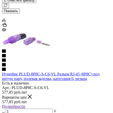
Очистить фильтр
Показать
Hyperline PLUD-8P8C-S-C6-VL Разъем RJ-45 (8P8C) под
витую пару, полевая заделка, категория 6, неэкра
Есть в наличии
Арт.: PLUD-8P8C-S-C6-VL
577,85
руб.
/шт
Варианты цен
577,85
руб.
/шт
Подробности