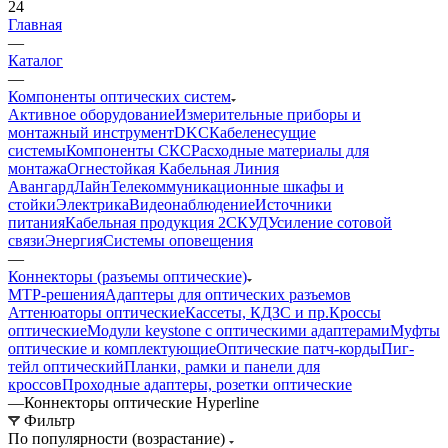
24
Главная
—
Каталог
—
Компоненты оптических систем
Активное оборудование
Измерительные приборы и
монтажный инструмент
DKC
Кабеленесущие
системы
Компоненты СКС
Расходные материалы для
монтажа
Огнестойкая Кабельная Линия
АвангардЛайн
Телекоммуникационные шкафы и
стойки
Электрика
Видеонаблюдение
Источники
питания
Кабельная продукция 2
СКУД
Усиление сотовой
связи
Энергия
Системы оповещения
—
Коннекторы (разъемы оптические)
MTP-решения
Адаптеры для оптических разъемов
Аттенюаторы оптические
Кассеты, КДЗС и пр.
Кроссы
оптические
Модули keystone с оптическими адаптерами
Муфты
оптические и комплектующие
Оптические патч-корды
Пиг-
тейл оптический
Планки, рамки и панели для
кроссов
Проходные адаптеры, розетки оптические
—
Коннекторы оптические Hyperline
Фильтр
По популярности (возрастание)