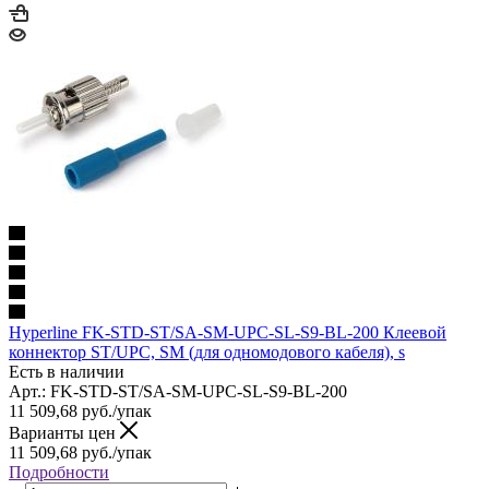
Hyperline FK-STD-ST/SA-SM-UPC-SL-S9-BL-200 Клеевой
коннектор ST/UPC, SM (для одномодового кабеля), s
Есть в наличии
Арт.: FK-STD-ST/SA-SM-UPC-SL-S9-BL-200
11 509,68
руб.
/упак
Варианты цен
11 509,68
руб.
/упак
Подробности