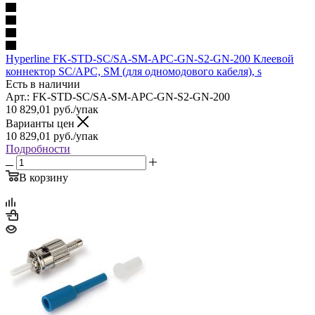
Hyperline FK-STD-SC/SA-SM-APC-GN-S2-GN-200 Клеевой
коннектор SC/APC, SM (для одномодового кабеля), s
Есть в наличии
Арт.: FK-STD-SC/SA-SM-APC-GN-S2-GN-200
10 829,01
руб.
/упак
Варианты цен
10 829,01
руб.
/упак
Подробности
В корзину