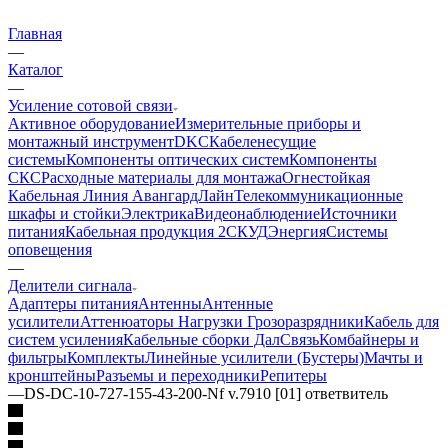
Главная
—
Каталог
—
Усиление сотовой связи
Активное оборудование
Измерительные приборы и
монтажный инструмент
DKC
Кабеленесущие
системы
Компоненты оптических систем
Компоненты
СКС
Расходные материалы для монтажа
Огнестойкая
Кабельная Линия АвангардЛайн
Телекоммуникационные
шкафы и стойки
Электрика
Видеонаблюдение
Источники
питания
Кабельная продукция 2
СКУД
Энергия
Системы
оповещения
—
Делители сигнала
Адаптеры питания
Антенны
Антенные
усилители
Аттенюаторы Нагрузки Грозоразрядники
Кабель для
систем усиления
Кабельные сборки ДалСвязь
Комбайнеры и
фильтры
Комплекты
Линейные усилители (Бустеры)
Мачты и
кронштейны
Разъемы и переходники
Репитеры
—
DS-DC-10-727-155-43-200-Nf v.7910 [01] ответвитель