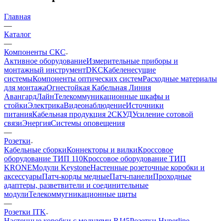
Главная
—
Каталог
—
Компоненты СКС
Активное оборудование
Измерительные приборы и
монтажный инструмент
DKC
Кабеленесущие
системы
Компоненты оптических систем
Расходные материалы
для монтажа
Огнестойкая Кабельная Линия
АвангардЛайн
Телекоммуникационные шкафы и
стойки
Электрика
Видеонаблюдение
Источники
питания
Кабельная продукция 2
СКУД
Усиление сотовой
связи
Энергия
Системы оповещения
—
Розетки
Кабельные сборки
Коннекторы и вилки
Кроссовое
оборудование ТИП 110
Кроссовое оборудование ТИП
KRONE
Модули Keystone
Настенные розеточные коробки и
аксессуары
Патч-корды медные
Патч-панели
Проходные
адаптеры, разветвители и соединительные
модули
Телекоммугникационные щиты
—
Розетки ITK
Настенные коробки с модулями RJ45
Розетки Hyperline