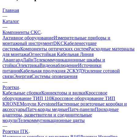
Главная
—
Каталог
—
Компоненты СКС
Активное оборудование
Измерительные приборы и
монтажный инструмент
DKC
Кабеленесущие
системы
Компоненты оптических систем
Расходные материалы
для монтажа
Огнестойкая Кабельная Линия
АвангардЛайн
Телекоммуникационные шкафы и
стойки
Электрика
Видеонаблюдение
Источники
питания
Кабельная продукция 2
СКУД
Усиление сотовой
связи
Энергия
Системы оповещения
—
Розетки
Кабельные сборки
Коннекторы и вилки
Кроссовое
оборудование ТИП 110
Кроссовое оборудование ТИП
KRONE
Модули Keystone
Настенные розеточные коробки и
аксессуары
Патч-корды медные
Патч-панели
Проходные
адаптеры, разветвители и соединительные
модули
Телекоммугникационные щиты
—
Розетки ITK
Настенные коробки с модулями RJ45
Розетки Hyperline