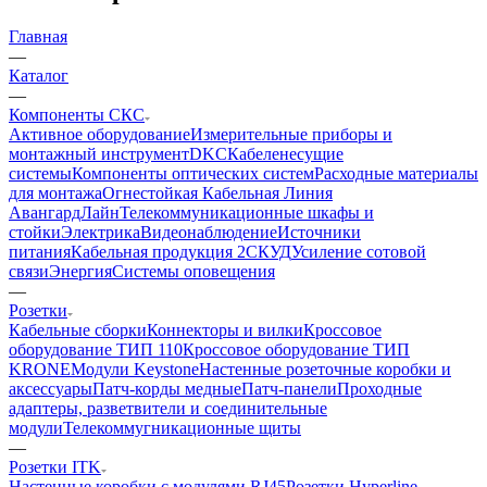
Главная
—
Каталог
—
Компоненты СКС
Активное оборудование
Измерительные приборы и
монтажный инструмент
DKC
Кабеленесущие
системы
Компоненты оптических систем
Расходные материалы
для монтажа
Огнестойкая Кабельная Линия
АвангардЛайн
Телекоммуникационные шкафы и
стойки
Электрика
Видеонаблюдение
Источники
питания
Кабельная продукция 2
СКУД
Усиление сотовой
связи
Энергия
Системы оповещения
—
Розетки
Кабельные сборки
Коннекторы и вилки
Кроссовое
оборудование ТИП 110
Кроссовое оборудование ТИП
KRONE
Модули Keystone
Настенные розеточные коробки и
аксессуары
Патч-корды медные
Патч-панели
Проходные
адаптеры, разветвители и соединительные
модули
Телекоммугникационные щиты
—
Розетки ITK
Настенные коробки с модулями RJ45
Розетки Hyperline