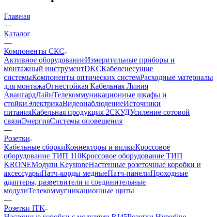
Главная
—
Каталог
—
Компоненты СКС
Активное оборудование
Измерительные приборы и
монтажный инструмент
DKC
Кабеленесущие
системы
Компоненты оптических систем
Расходные материалы
для монтажа
Огнестойкая Кабельная Линия
АвангардЛайн
Телекоммуникационные шкафы и
стойки
Электрика
Видеонаблюдение
Источники
питания
Кабельная продукция 2
СКУД
Усиление сотовой
связи
Энергия
Системы оповещения
—
Розетки
Кабельные сборки
Коннекторы и вилки
Кроссовое
оборудование ТИП 110
Кроссовое оборудование ТИП
KRONE
Модули Keystone
Настенные розеточные коробки и
аксессуары
Патч-корды медные
Патч-панели
Проходные
адаптеры, разветвители и соединительные
модули
Телекоммугникационные щиты
—
Розетки ITK
Настенные коробки с модулями RJ45
Розетки Hyperline