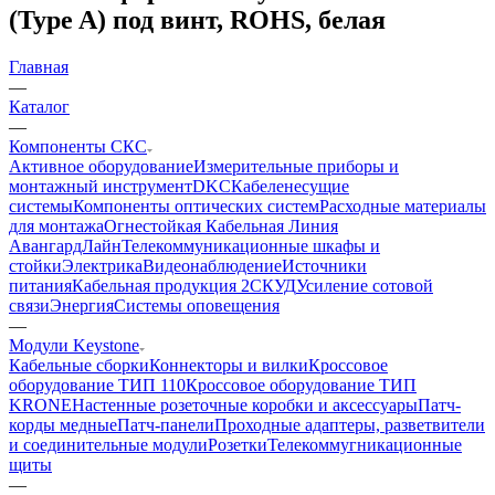
(Type A) под винт, ROHS, белая
Главная
—
Каталог
—
Компоненты СКС
Активное оборудование
Измерительные приборы и
монтажный инструмент
DKC
Кабеленесущие
системы
Компоненты оптических систем
Расходные материалы
для монтажа
Огнестойкая Кабельная Линия
АвангардЛайн
Телекоммуникационные шкафы и
стойки
Электрика
Видеонаблюдение
Источники
питания
Кабельная продукция 2
СКУД
Усиление сотовой
связи
Энергия
Системы оповещения
—
Модули Keystone
Кабельные сборки
Коннекторы и вилки
Кроссовое
оборудование ТИП 110
Кроссовое оборудование ТИП
KRONE
Настенные розеточные коробки и аксессуары
Патч-
корды медные
Патч-панели
Проходные адаптеры, разветвители
и соединительные модули
Розетки
Телекоммугникационные
щиты
—