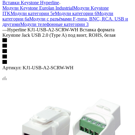
Вставки Keystone Hyperline
Модули Keystone Eurolan Industrial
Модули Keystone
ITK
Модули категории 5е
Модули категории 6
Модули
категории 6а
Модули с разъёмами F-типа, BNC, RCA. USB и
другими
Модули телефонные категории 3
—
Hyperline KJ1-USB-A2-SCRW-WH Вставка формата
Keystone Jack USB 2.0 (Type A) под винт, ROHS, белая
Артикул:
KJ1-USB-A2-SCRW-WH