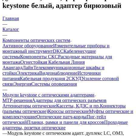
keystone белый, адаптер бирюзовый
Главная
—
Каталог
—
Компоненты оптических систем
Активное оборудование
Измерительные приборы и
монтажный инструмент
DKC
Кабеленесущие
системы
Компоненты СКС
Расходные материалы для
монтажа
Огнестойкая Кабельная Линия
АвангардЛайн
Телекоммуникационные шкафы и
стойки
Электрика
Видеонаблюдение
Источники
питания
Кабельная продукция 2
СКУД
Усиление сотовой
связи
Энергия
Системы оповещения
—
Модули keystone с оптическими адаптерами
MTP-решения
Адаптеры для оптических разъемов
Аттенюаторы оптические
Кассеты, КДЗС и пр.
Коннекторы
(разъемы оптические)
Кроссы оптические
Муфты оптические и
комплектующие
Оптические патч-корды
Пиг-тейл
оптический
Планки, рамки и панели для кроссов
Проходные
адаптеры, розетки оптические
—
Модуль keystone с оптическим адапт. дуплекс LC, OM3,