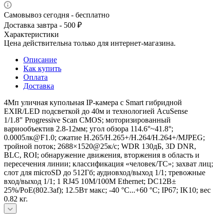
Самовывоз сегодня - бесплатно
Доставка завтра - 500 ₽
Характеристики
Цена действительна только для интернет-магазина.
Описание
Как купить
Оплата
Доставка
4Мп уличная купольная IP-камера c Smart гибридной
EXIR/LED подсветкой до 40м и технологией AcuSense
1/1.8" Progressive Scan CMOS; моторизированный
вариообъектив 2.8-12мм; угол обзора 114.6°~41.8°;
0.0005лк@F1.0; сжатие H.265/H.265+/H.264/H.264+/MJPEG;
тройной поток; 2688×1520@25к/с; WDR 130дБ, 3D DNR,
BLC, ROI; обнаружение движения, вторжения в область и
пересечения линии; классификация «человек/ТС»; захват лиц;
слот для microSD до 512Гб; аудиовход/выход 1/1; тревожные
вход/выход 1/1; 1 RJ45 10M/100M Ethernet; DC12В±
25%/PoE(802.3af); 12.5Вт макс; -40 °C...+60 °C; IP67; IK10; вес
0.82 кг.