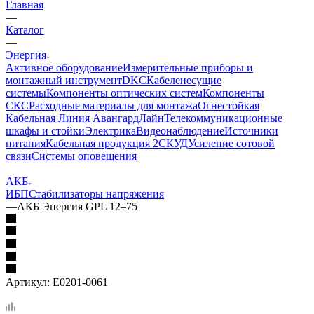
Главная
—
Каталог
—
Энергия
Активное оборудование
Измерительные приборы и
монтажный инструмент
DKC
Кабеленесущие
системы
Компоненты оптических систем
Компоненты
СКС
Расходные материалы для монтажа
Огнестойкая
Кабельная Линия АвангардЛайн
Телекоммуникационные
шкафы и стойки
Электрика
Видеонаблюдение
Источники
питания
Кабельная продукция 2
СКУД
Усиление сотовой
связи
Системы оповещения
—
АКБ
ИБП
Стабилизаторы напряжения
—
АКБ Энергия GPL 12–75
Артикул:
Е0201-0061