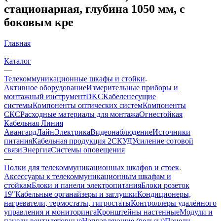
стационарная, глубина 1050 мм, с
боковым кре
Главная
—
Каталог
—
Телекоммуникационные шкафы и стойки
Активное оборудование
Измерительные приборы и
монтажный инструмент
DKC
Кабеленесущие
системы
Компоненты оптических систем
Компоненты
СКС
Расходные материалы для монтажа
Огнестойкая
Кабельная Линия
АвангардЛайн
Электрика
Видеонаблюдение
Источники
питания
Кабельная продукция 2
СКУД
Усиление сотовой
связи
Энергия
Системы оповещения
—
Полки для телекоммуникационных шкафов и стоек
Аксессуары к телекоммуникационным шкафам и
стойкам
Блоки и панели электропитания
Блоки розеток
19"
Кабельные органайзеры и заглушки
Кондиционеры,
нагреватели, термостаты, гигростаты
Контроллеры удалённого
управления и мониторинга
Кронштейны настенные
Модули и
панели вентиляторные
Направляющие (рельсы)
Панели