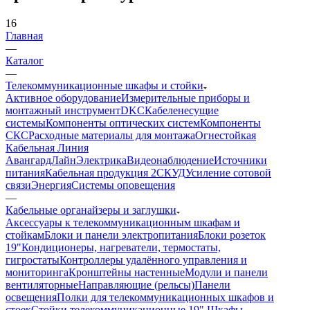
16
Главная
—
Каталог
—
Телекоммуникационные шкафы и стойки
Активное оборудование
Измерительные приборы и
монтажный инструмент
DKC
Кабеленесущие
системы
Компоненты оптических систем
Компоненты
СКС
Расходные материалы для монтажа
Огнестойкая
Кабельная Линия
АвангардЛайн
Электрика
Видеонаблюдение
Источники
питания
Кабельная продукция 2
СКУД
Усиление сотовой
связи
Энергия
Системы оповещения
—
Кабельные органайзеры и заглушки
Аксессуары к телекоммуникационным шкафам и
стойкам
Блоки и панели электропитания
Блоки розеток
19"
Кондиционеры, нагреватели, термостаты,
гигростаты
Контроллеры удалённого управления и
мониторинга
Кронштейны настенные
Модули и панели
вентиляторные
Направляющие (рельсы)
Панели
освещения
Полки для телекоммуникационных шкафов и
стоек
Стойки телекоммуникационные 19"
Шкафы