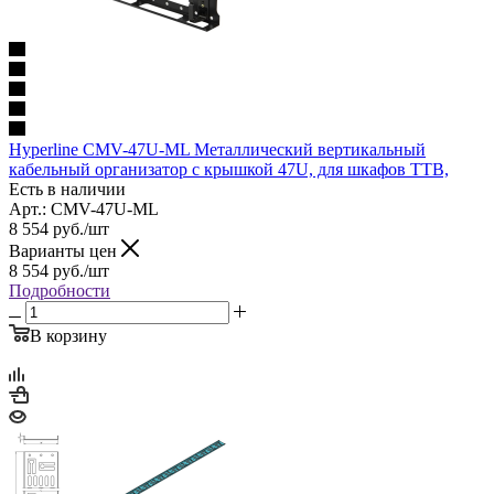
Hyperline CMV-47U-ML Металлический вертикальный
кабельный организатор с крышкой 47U, для шкафов TTB,
Есть в наличии
Арт.: CMV-47U-ML
8 554
руб.
/шт
Варианты цен
8 554
руб.
/шт
Подробности
В корзину