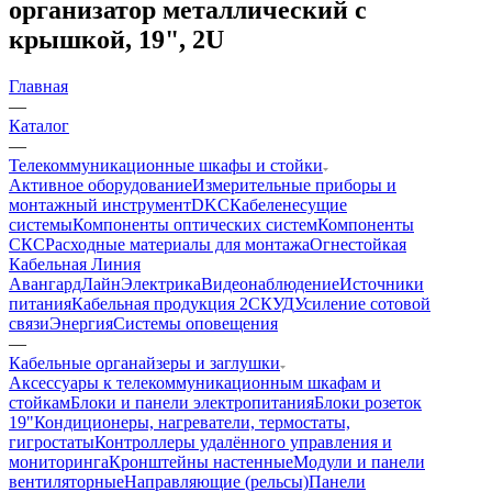
организатор металлический с
крышкой, 19", 2U
Главная
—
Каталог
—
Телекоммуникационные шкафы и стойки
Активное оборудование
Измерительные приборы и
монтажный инструмент
DKC
Кабеленесущие
системы
Компоненты оптических систем
Компоненты
СКС
Расходные материалы для монтажа
Огнестойкая
Кабельная Линия
АвангардЛайн
Электрика
Видеонаблюдение
Источники
питания
Кабельная продукция 2
СКУД
Усиление сотовой
связи
Энергия
Системы оповещения
—
Кабельные органайзеры и заглушки
Аксессуары к телекоммуникационным шкафам и
стойкам
Блоки и панели электропитания
Блоки розеток
19"
Кондиционеры, нагреватели, термостаты,
гигростаты
Контроллеры удалённого управления и
мониторинга
Кронштейны настенные
Модули и панели
вентиляторные
Направляющие (рельсы)
Панели