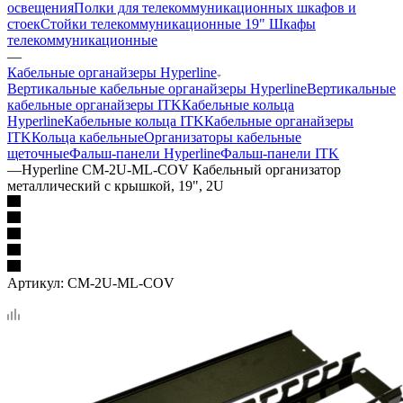
освещения
Полки для телекоммуникационных шкафов и
стоек
Стойки телекоммуникационные 19"
Шкафы
телекоммуникационные
—
Кабельные органайзеры Hyperline
Вертикальные кабельные органайзеры Hyperline
Вертикальные
кабельные органайзеры ITK
Кабельные кольца
Hyperline
Кабельные кольца ITK
Кабельные органайзеры
ITK
Кольца кабельные
Организаторы кабельные
щеточные
Фальш-панели Hyperline
Фальш-панели ITK
—
Hyperline CM-2U-ML-COV Кабельный организатор
металлический с крышкой, 19", 2U
Артикул:
CM-2U-ML-COV