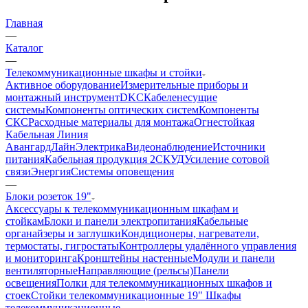
Главная
—
Каталог
—
Телекоммуникационные шкафы и стойки
Активное оборудование
Измерительные приборы и
монтажный инструмент
DKC
Кабеленесущие
системы
Компоненты оптических систем
Компоненты
СКС
Расходные материалы для монтажа
Огнестойкая
Кабельная Линия
АвангардЛайн
Электрика
Видеонаблюдение
Источники
питания
Кабельная продукция 2
СКУД
Усиление сотовой
связи
Энергия
Системы оповещения
—
Блоки розеток 19"
Аксессуары к телекоммуникационным шкафам и
стойкам
Блоки и панели электропитания
Кабельные
органайзеры и заглушки
Кондиционеры, нагреватели,
термостаты, гигростаты
Контроллеры удалённого управления
и мониторинга
Кронштейны настенные
Модули и панели
вентиляторные
Направляющие (рельсы)
Панели
освещения
Полки для телекоммуникационных шкафов и
стоек
Стойки телекоммуникационные 19"
Шкафы
телекоммуникационные