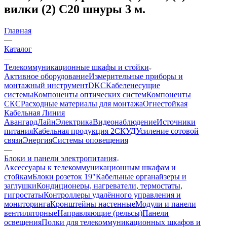
вилки (2) C20 шнуры 3 м.
Главная
—
Каталог
—
Телекоммуникационные шкафы и стойки
Активное оборудование
Измерительные приборы и
монтажный инструмент
DKC
Кабеленесущие
системы
Компоненты оптических систем
Компоненты
СКС
Расходные материалы для монтажа
Огнестойкая
Кабельная Линия
АвангардЛайн
Электрика
Видеонаблюдение
Источники
питания
Кабельная продукция 2
СКУД
Усиление сотовой
связи
Энергия
Системы оповещения
—
Блоки и панели электропитания
Аксессуары к телекоммуникационным шкафам и
стойкам
Блоки розеток 19"
Кабельные органайзеры и
заглушки
Кондиционеры, нагреватели, термостаты,
гигростаты
Контроллеры удалённого управления и
мониторинга
Кронштейны настенные
Модули и панели
вентиляторные
Направляющие (рельсы)
Панели
освещения
Полки для телекоммуникационных шкафов и