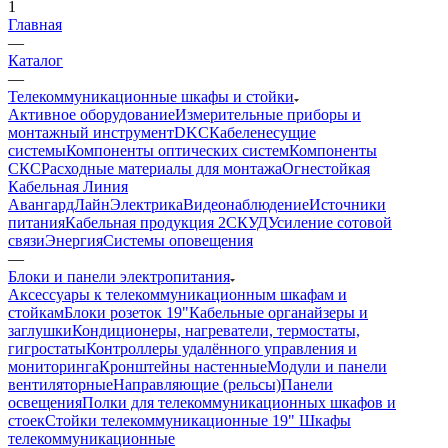
1
Главная
—
Каталог
—
Телекоммуникационные шкафы и стойки
Активное оборудование
Измерительные приборы и
монтажный инструмент
DKC
Кабеленесущие
системы
Компоненты оптических систем
Компоненты
СКС
Расходные материалы для монтажа
Огнестойкая
Кабельная Линия
АвангардЛайн
Электрика
Видеонаблюдение
Источники
питания
Кабельная продукция 2
СКУД
Усиление сотовой
связи
Энергия
Системы оповещения
—
Блоки и панели электропитания
Аксессуары к телекоммуникационным шкафам и
стойкам
Блоки розеток 19"
Кабельные органайзеры и
заглушки
Кондиционеры, нагреватели, термостаты,
гигростаты
Контроллеры удалённого управления и
мониторинга
Кронштейны настенные
Модули и панели
вентиляторные
Направляющие (рельсы)
Панели
освещения
Полки для телекоммуникационных шкафов и
стоек
Стойки телекоммуникационные 19"
Шкафы
телекоммуникационные