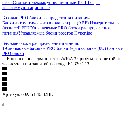
стоек
Стойки телекоммуникационные 19"
Шкафы
телекоммуникационные
—
Базовые PRO блоки распределения питания
Блоки автоматического ввода резерва (АВР)
Измерительные
(mettered) PDU
Управляемые PRO блоки распределения
питания
Управляемые блоки розеток Hyperline
—
Базовые блоки распределения питания
19 дюймовые базовые PRO блоки
Вертикальные (0U) базовые
PRO блоки
—
Eurolan панель два контура 2x16A 32 розетки с защитой от
токов утечки и защитой по току, IEC320 C13
Артикул:
60A-63-46-32BL