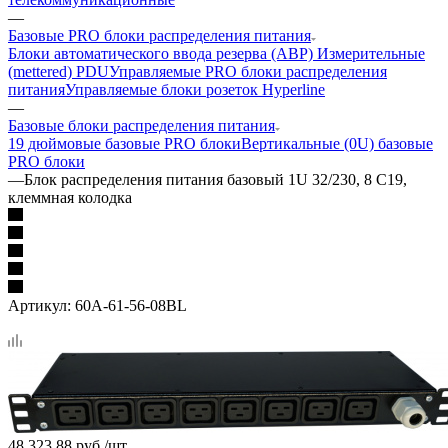
—
Базовые PRO блоки распределения питания
Блоки автоматического ввода резерва (АВР)
Измерительные
(mettered) PDU
Управляемые PRO блоки распределения
питания
Управляемые блоки розеток Hyperline
—
Базовые блоки распределения питания
19 дюймовые базовые PRO блоки
Вертикальные (0U) базовые
PRO блоки
—
Блок распределения питания базовый 1U 32/230, 8 C19,
клеммная колодка
Артикул:
60A-61-56-08BL
48 323,88
руб.
/шт