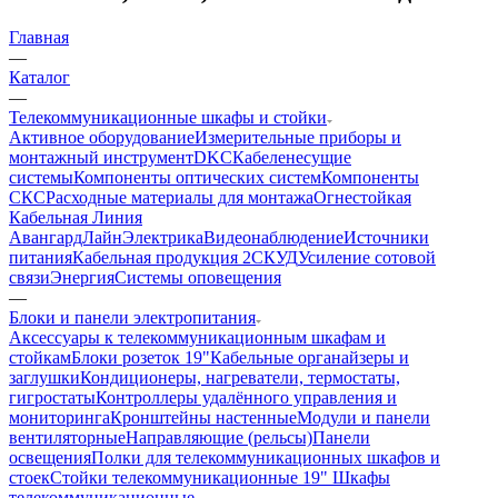
Главная
—
Каталог
—
Телекоммуникационные шкафы и стойки
Активное оборудование
Измерительные приборы и
монтажный инструмент
DKC
Кабеленесущие
системы
Компоненты оптических систем
Компоненты
СКС
Расходные материалы для монтажа
Огнестойкая
Кабельная Линия
АвангардЛайн
Электрика
Видеонаблюдение
Источники
питания
Кабельная продукция 2
СКУД
Усиление сотовой
связи
Энергия
Системы оповещения
—
Блоки и панели электропитания
Аксессуары к телекоммуникационным шкафам и
стойкам
Блоки розеток 19"
Кабельные органайзеры и
заглушки
Кондиционеры, нагреватели, термостаты,
гигростаты
Контроллеры удалённого управления и
мониторинга
Кронштейны настенные
Модули и панели
вентиляторные
Направляющие (рельсы)
Панели
освещения
Полки для телекоммуникационных шкафов и
стоек
Стойки телекоммуникационные 19"
Шкафы
телекоммуникационные