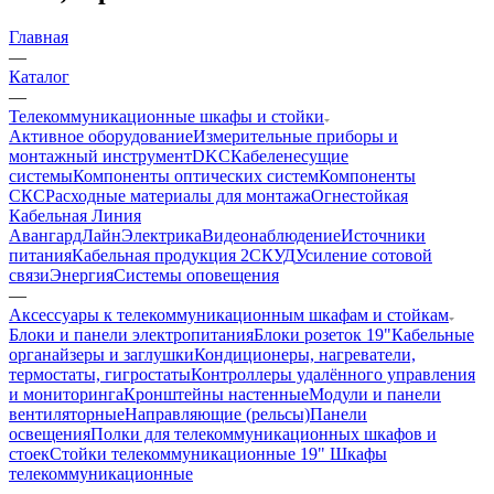
Главная
—
Каталог
—
Телекоммуникационные шкафы и стойки
Активное оборудование
Измерительные приборы и
монтажный инструмент
DKC
Кабеленесущие
системы
Компоненты оптических систем
Компоненты
СКС
Расходные материалы для монтажа
Огнестойкая
Кабельная Линия
АвангардЛайн
Электрика
Видеонаблюдение
Источники
питания
Кабельная продукция 2
СКУД
Усиление сотовой
связи
Энергия
Системы оповещения
—
Аксессуары к телекоммуникационным шкафам и стойкам
Блоки и панели электропитания
Блоки розеток 19"
Кабельные
органайзеры и заглушки
Кондиционеры, нагреватели,
термостаты, гигростаты
Контроллеры удалённого управления
и мониторинга
Кронштейны настенные
Модули и панели
вентиляторные
Направляющие (рельсы)
Панели
освещения
Полки для телекоммуникационных шкафов и
стоек
Стойки телекоммуникационные 19"
Шкафы
телекоммуникационные
—