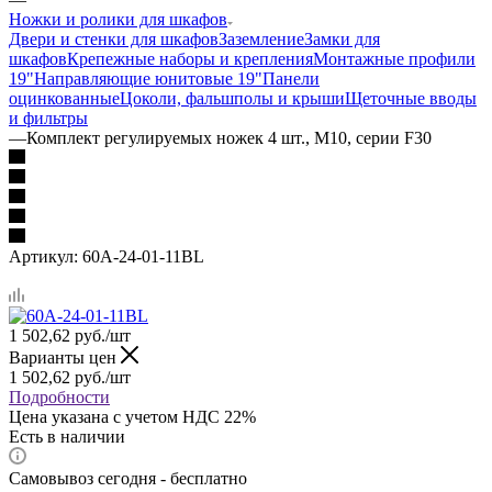
Ножки и ролики для шкафов
Двери и стенки для шкафов
Заземление
Замки для
шкафов
Крепежные наборы и крепления
Монтажные профили
19"
Направляющие юнитовые 19"
Панели
оцинкованные
Цоколи, фальшполы и крыши
Щеточные вводы
и фильтры
—
Комплект регулируемых ножек 4 шт., M10, серии F30
Артикул:
60A-24-01-11BL
1 502,62
руб.
/шт
Варианты цен
1 502,62
руб.
/шт
Подробности
Цена указана с учетом НДС 22%
Есть в наличии
Самовывоз сегодня - бесплатно