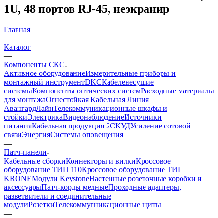
1U, 48 портов RJ-45, неэкранир
Главная
—
Каталог
—
Компоненты СКС
Активное оборудование
Измерительные приборы и
монтажный инструмент
DKC
Кабеленесущие
системы
Компоненты оптических систем
Расходные материалы
для монтажа
Огнестойкая Кабельная Линия
АвангардЛайн
Телекоммуникационные шкафы и
стойки
Электрика
Видеонаблюдение
Источники
питания
Кабельная продукция 2
СКУД
Усиление сотовой
связи
Энергия
Системы оповещения
—
Патч-панели
Кабельные сборки
Коннекторы и вилки
Кроссовое
оборудование ТИП 110
Кроссовое оборудование ТИП
KRONE
Модули Keystone
Настенные розеточные коробки и
аксессуары
Патч-корды медные
Проходные адаптеры,
разветвители и соединительные
модули
Розетки
Телекоммугникационные щиты
—