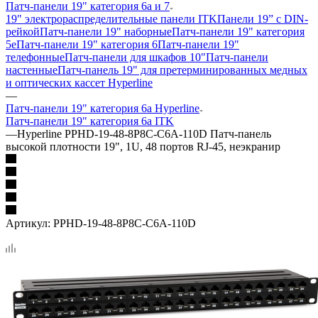
Патч-панели 19" категория 6a и 7
19" электрораспределительные панели ITK
Панели 19” с DIN-
рейкой
Патч-панели 19" наборные
Патч-панели 19" категория
5е
Патч-панели 19" категория 6
Патч-панели 19"
телефонные
Патч-панели для шкафов 10"
Патч-панели
настенные
Патч-панель 19" для претерминированных медных
и оптических кассет Hyperline
—
Патч-панели 19" категория 6a Hyperline
Патч-панели 19" категория 6a ITK
—
Hyperline PPHD-19-48-8P8C-C6A-110D Патч-панель
высокой плотности 19", 1U, 48 портов RJ-45, неэкранир
Артикул:
PPHD-19-48-8P8C-C6A-110D