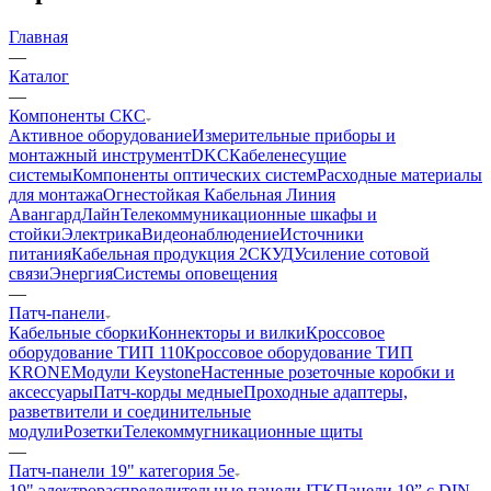
Главная
—
Каталог
—
Компоненты СКС
Активное оборудование
Измерительные приборы и
монтажный инструмент
DKC
Кабеленесущие
системы
Компоненты оптических систем
Расходные материалы
для монтажа
Огнестойкая Кабельная Линия
АвангардЛайн
Телекоммуникационные шкафы и
стойки
Электрика
Видеонаблюдение
Источники
питания
Кабельная продукция 2
СКУД
Усиление сотовой
связи
Энергия
Системы оповещения
—
Патч-панели
Кабельные сборки
Коннекторы и вилки
Кроссовое
оборудование ТИП 110
Кроссовое оборудование ТИП
KRONE
Модули Keystone
Настенные розеточные коробки и
аксессуары
Патч-корды медные
Проходные адаптеры,
разветвители и соединительные
модули
Розетки
Телекоммугникационные щиты
—
Патч-панели 19" категория 5е
19" электрораспределительные панели ITK
Панели 19” с DIN-