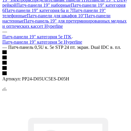
рейкой
Патч-панели 19" наборные
Патч-панели 19" категория
6
Патч-панели 19" категория 6a и 7
Патч-панели 19"
телефонные
Патч-панели для шкафов 10"
Патч-панели
настенные
Патч-панель 19" для претерминированных медных
и оптических кассет Hyperline
—
Патч-панели 19" категория 5е ITK
Патч-панели 19" категория 5е Hyperline
—
Патч-панель 0,5U к. 5e STP 24 пт. экран. Dual IDC в. пл.
Артикул:
PP24-D05UC5ES-D05H