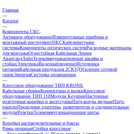
Главная
—
Каталог
—
Компоненты СКС
Активное оборудование
Измерительные приборы и
монтажный инструмент
DKC
Кабеленесущие
системы
Компоненты оптических систем
Расходные материалы
для монтажа
Огнестойкая Кабельная Линия
АвангардЛайн
Телекоммуникационные шкафы и
стойки
Электрика
Видеонаблюдение
Источники
питания
Кабельная продукция 2
СКУД
Усиление сотовой
связи
Энергия
Системы оповещения
—
Кроссовое оборудование ТИП KRONE
Кабельные сборки
Коннекторы и вилки
Кроссовое
оборудование ТИП 110
Модули Keystone
Настенные
розеточные коробки и аксессуары
Патч-корды медные
Патч-
панели
Проходные адаптеры, разветвители и соединительные
модули
Розетки
Телекоммугникационные щиты
—
Коробки распределительные и боксы
Рамы опорные
Стойки кроссовые
—
Бокс телефонный на 50 пар, металл. с замком