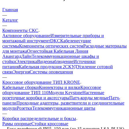
Главная
—
Каталог
—
Компоненты СКС
Активное оборудование
Измерительные приборы и
монтажный инструмент
DKC
Кабеленесущие
системы
Компоненты оптических систем
Расходные материалы
для монтажа
Огнестойкая Кабельная Линия
АвангардЛайн
Телекоммуникационные шкафы и
стойки
Электрика
Видеонаблюдение
Источники
питания
Кабельная продукция 2
СКУД
Усиление сотовой
связи
Энергия
Системы оповещения
—
Кроссовое оборудование ТИП KRONE
Кабельные сборки
Коннекторы и вилки
Кроссовое
оборудование ТИП 110
Модули Keystone
Настенные
розеточные коробки и аксессуары
Патч-корды медные
Патч-
панели
Проходные адаптеры, разветвители и соединительные
модули
Розетки
Телекоммугникационные щиты
—
Коробки распределительные и боксы
Рамы опорные
Стойки кроссовые
—
Бокс телефонный IP55, 150 пар (до 15 плинтов LSA-PLUS)