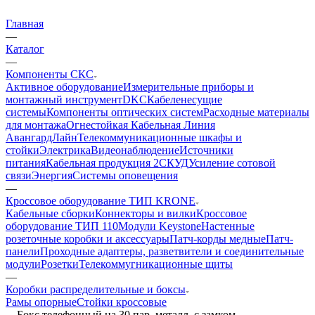
Главная
—
Каталог
—
Компоненты СКС
Активное оборудование
Измерительные приборы и
монтажный инструмент
DKC
Кабеленесущие
системы
Компоненты оптических систем
Расходные материалы
для монтажа
Огнестойкая Кабельная Линия
АвангардЛайн
Телекоммуникационные шкафы и
стойки
Электрика
Видеонаблюдение
Источники
питания
Кабельная продукция 2
СКУД
Усиление сотовой
связи
Энергия
Системы оповещения
—
Кроссовое оборудование ТИП KRONE
Кабельные сборки
Коннекторы и вилки
Кроссовое
оборудование ТИП 110
Модули Keystone
Настенные
розеточные коробки и аксессуары
Патч-корды медные
Патч-
панели
Проходные адаптеры, разветвители и соединительные
модули
Розетки
Телекоммугникационные щиты
—
Коробки распределительные и боксы
Рамы опорные
Стойки кроссовые
—
Бокс телефонный на 30 пар, металл. с замком