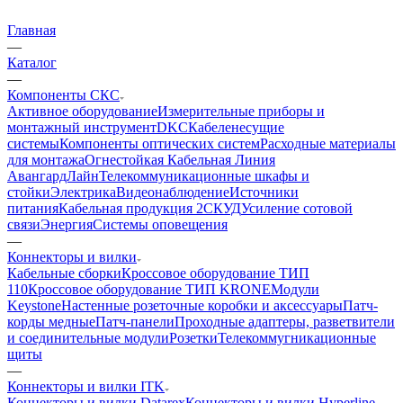
Главная
—
Каталог
—
Компоненты СКС
Активное оборудование
Измерительные приборы и
монтажный инструмент
DKC
Кабеленесущие
системы
Компоненты оптических систем
Расходные материалы
для монтажа
Огнестойкая Кабельная Линия
АвангардЛайн
Телекоммуникационные шкафы и
стойки
Электрика
Видеонаблюдение
Источники
питания
Кабельная продукция 2
СКУД
Усиление сотовой
связи
Энергия
Системы оповещения
—
Коннекторы и вилки
Кабельные сборки
Кроссовое оборудование ТИП
110
Кроссовое оборудование ТИП KRONE
Модули
Keystone
Настенные розеточные коробки и аксессуары
Патч-
корды медные
Патч-панели
Проходные адаптеры, разветвители
и соединительные модули
Розетки
Телекоммугникационные
щиты
—
Коннекторы и вилки ITK
Коннекторы и вилки Datarex
Коннекторы и вилки Hyperline