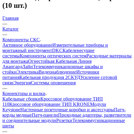
(10 шт.)
Главная
—
Каталог
—
Компоненты СКС
Активное оборудование
Измерительные приборы и
монтажный инструмент
DKC
Кабеленесущие
системы
Компоненты оптических систем
Расходные материалы
для монтажа
Огнестойкая Кабельная Линия
АвангардЛайн
Телекоммуникационные шкафы и
стойки
Электрика
Видеонаблюдение
Источники
питания
Кабельная продукция 2
СКУД
Усиление сотовой
связи
Энергия
Системы оповещения
—
Коннекторы и вилки
Кабельные сборки
Кроссовое оборудование ТИП
110
Кроссовое оборудование ТИП KRONE
Модули
Keystone
Настенные розеточные коробки и аксессуары
Патч-
корды медные
Патч-панели
Проходные адаптеры, разветвители
и соединительные модули
Розетки
Телекоммугникационные
щиты
—