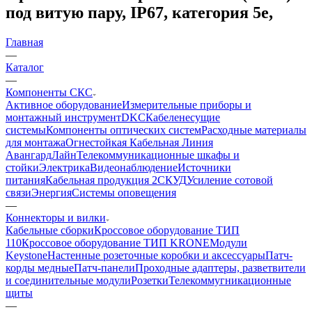
под витую пару, IP67, категория 5e,
Главная
—
Каталог
—
Компоненты СКС
Активное оборудование
Измерительные приборы и
монтажный инструмент
DKC
Кабеленесущие
системы
Компоненты оптических систем
Расходные материалы
для монтажа
Огнестойкая Кабельная Линия
АвангардЛайн
Телекоммуникационные шкафы и
стойки
Электрика
Видеонаблюдение
Источники
питания
Кабельная продукция 2
СКУД
Усиление сотовой
связи
Энергия
Системы оповещения
—
Коннекторы и вилки
Кабельные сборки
Кроссовое оборудование ТИП
110
Кроссовое оборудование ТИП KRONE
Модули
Keystone
Настенные розеточные коробки и аксессуары
Патч-
корды медные
Патч-панели
Проходные адаптеры, разветвители
и соединительные модули
Розетки
Телекоммугникационные
щиты
—