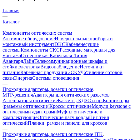
Главная
—
Каталог
—
Компоненты оптических систем
Активное оборудование
Измерительные приборы и
монтажный инструмент
DKC
Кабеленесущие
системы
Компоненты СКС
Расходные материалы для
монтажа
Огнестойкая Кабельная Линия
АвангардЛайн
Телекоммуникационные шкафы и
стойки
Электрика
Видеонаблюдение
Источники
питания
Кабельная продукция 2
СКУД
Усиление сотовой
связи
Энергия
Системы оповещения
—
Проходные адаптеры, розетки оптические
MTP-решения
Адаптеры для оптических разъемов
Аттенюаторы оптические
Кассеты, КДЗС и пр.
Коннекторы
(разъемы оптические)
Кроссы оптические
Модули keystone с
оптическими адаптерами
Муфты оптические и
комплектующие
Оптические патч-корды
Пиг-тейл
оптический
Планки, рамки и панели для кроссов
—
Проходные адаптеры, розетки оптические ITK
Проходные адаптеры, розетки оптические Datarex
Проходные