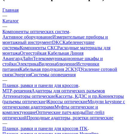
Главная
—
Каталог
—
Компоненты оптических систем
Активное оборудование
Измерительные приборы и
монтажный инструмент
DKC
Кабеленесущие
системы
Компоненты СКС
Расходные материалы для
монтажа
Огнестойкая Кабельная Линия
АвангардЛайн
Телекоммуникационные шкафы и
стойки
Электрика
Видеонаблюдение
Источники
питания
Кабельная продукция 2
СКУД
Усиление сотовой
связи
Энергия
Системы оповещения
—
Планки, рамки и панели для кроссов
MTP-решения
Адаптеры для оптических разъемов
Аттенюаторы оптические
Кассеты, КДЗС и пр.
Коннекторы
(разъемы оптические)
Кроссы оптические
Модули keystone с
оптическими адаптерами
Муфты оптические и
комплектующие
Оптические патч-корды
Пиг-тейл
оптический
Проходные адаптеры, розетки оптические
—
Планки, рамки и панели для кроссов ITK
Планки, рамки и панели для кроссов Hyperline