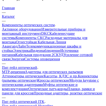
Главная
—
Каталог
—
Компоненты оптических систем
Активное оборудование
Измерительные приборы и
монтажный инструмент
DKC
Кабеленесущие
системы
Компоненты СКС
Расходные материалы для
монтажа
Огнестойкая Кабельная Линия
АвангардЛайн
Телекоммуникационные шкафы и
стойки
Электрика
Видеонаблюдение
Источники
питания
Кабельная продукция 2
СКУД
Усиление сотовой
связи
Энергия
Системы оповещения
—
Пиг-тейл оптический
MTP-решения
Адаптеры для оптических разъемов
Аттенюаторы оптические
Кассеты, КДЗС и пр.
Коннекторы
(разъемы оптические)
Кроссы оптические
Модули keystone с
оптическими адаптерами
Муфты оптические и
комплектующие
Оптические патч-корды
Планки, рамки и
панели для кроссов
Проходные адаптеры, розетки оптические
—
Пиг-тейл оптический ITK
Пиг-тейл оптический Hyperline