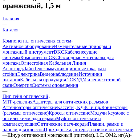
оранжевый, 1,5 м
Главная
—
Каталог
—
Компоненты оптических систем
Активное оборудование
Измерительные приборы и
монтажный инструмент
DKC
Кабеленесущие
системы
Компоненты СКС
Расходные материалы для
монтажа
Огнестойкая Кабельная Линия
АвангардЛайн
Телекоммуникационные шкафы и
стойки
Электрика
Видеонаблюдение
Источники
питания
Кабельная продукция 2
СКУД
Усиление сотовой
связи
Энергия
Системы оповещения
—
Пиг-тейл оптический
MTP-решения
Адаптеры для оптических разъемов
Аттенюаторы оптические
Кассеты, КДЗС и пр.
Коннекторы
(разъемы оптические)
Кроссы оптические
Модули keystone с
оптическими адаптерами
Муфты оптические и
комплектующие
Оптические патч-корды
Планки, рамки и
панели для кроссов
Проходные адаптеры, розетки оптические
—
Шнур оптический монтажный (пигтейл), LC, OM2, нг(А)-