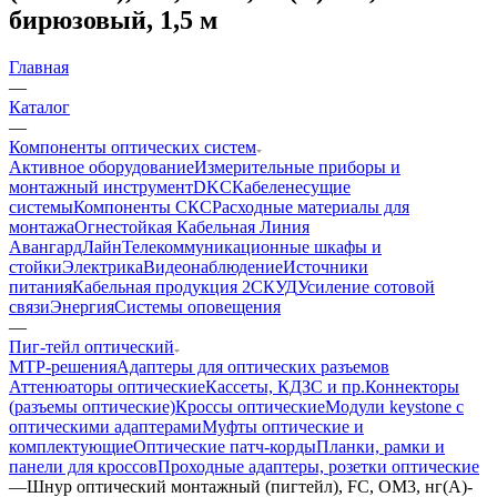
бирюзовый, 1,5 м
Главная
—
Каталог
—
Компоненты оптических систем
Активное оборудование
Измерительные приборы и
монтажный инструмент
DKC
Кабеленесущие
системы
Компоненты СКС
Расходные материалы для
монтажа
Огнестойкая Кабельная Линия
АвангардЛайн
Телекоммуникационные шкафы и
стойки
Электрика
Видеонаблюдение
Источники
питания
Кабельная продукция 2
СКУД
Усиление сотовой
связи
Энергия
Системы оповещения
—
Пиг-тейл оптический
MTP-решения
Адаптеры для оптических разъемов
Аттенюаторы оптические
Кассеты, КДЗС и пр.
Коннекторы
(разъемы оптические)
Кроссы оптические
Модули keystone с
оптическими адаптерами
Муфты оптические и
комплектующие
Оптические патч-корды
Планки, рамки и
панели для кроссов
Проходные адаптеры, розетки оптические
—
Шнур оптический монтажный (пигтейл), FC, OM3, нг(А)-