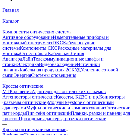
Главная
—
Каталог
—
Компоненты оптических систем
Активное оборудование
Измерительные приборы и
монтажный инструмент
DKC
Кабеленесущие
системы
Компоненты СКС
Расходные материалы для
монтажа
Огнестойкая Кабельная Линия
АвангардЛайн
Телекоммуникационные шкафы и
стойки
Электрика
Видеонаблюдение
Источники
питания
Кабельная продукция 2
СКУД
Усиление сотовой
связи
Энергия
Системы оповещения
—
Кроссы оптические
MTP-решения
Адаптеры для оптических разъемов
Аттенюаторы оптические
Кассеты, КДЗС и пр.
Коннекторы
(разъемы оптические)
Модули keystone с оптическими
адаптерами
Муфты оптические и комплектующие
Оптические
патч-корды
Пиг-тейл оптический
Планки, рамки и панели для
кроссов
Проходные адаптеры, розетки оптические
—
Кроссы оптические настенные
Rackmount
Точки консолидации