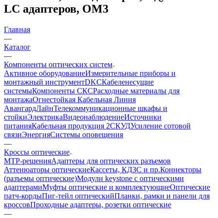
LC адаптеров, OM3
Главная
—
Каталог
—
Компоненты оптических систем
Активное оборудование
Измерительные приборы и
монтажный инструмент
DKC
Кабеленесущие
системы
Компоненты СКС
Расходные материалы для
монтажа
Огнестойкая Кабельная Линия
АвангардЛайн
Телекоммуникационные шкафы и
стойки
Электрика
Видеонаблюдение
Источники
питания
Кабельная продукция 2
СКУД
Усиление сотовой
связи
Энергия
Системы оповещения
—
Кроссы оптические
MTP-решения
Адаптеры для оптических разъемов
Аттенюаторы оптические
Кассеты, КДЗС и пр.
Коннекторы
(разъемы оптические)
Модули keystone с оптическими
адаптерами
Муфты оптические и комплектующие
Оптические
патч-корды
Пиг-тейл оптический
Планки, рамки и панели для
кроссов
Проходные адаптеры, розетки оптические
—