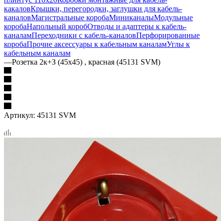
какалов
Крышки, перегородки, заглушки для кабель-
каналов
Магистральные короба
Миниканалы
Модульные
короба
Напольный короб
Отводы и адаптеры к кабель-
каналам
Переходники с кабель-каналов
Перфорированные
короба
Прочие аксессуары к кабельным каналам
Углы к
кабельным каналам
—
Розетка 2к+З (45х45) , красная (45131 SVM)
Артикул:
45131 SVM