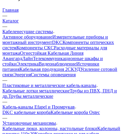
Главная
—
Каталог
—
Кабеленесущие системы
Активное оборудование
Измерительные приборы и
монтажный инструмент
DKC
Компоненты оптических
систем
Компоненты СКС
Расходные материалы для
монтажа
Огнестойкая Кабельная Линия
АвангардЛайн
Телекоммуникационные шкафы и
стойки
Электрика
Видеонаблюдение
Источники
питания
Кабельная продукция 2
СКУД
Усиление сотовой
связи
Энергия
Системы оповещения
—
Пластиковые и металлические кабель-каналы
Кабельные лотки металлические
Трубы из ПВХ, ПНД и
др.
Трубы металлические
—
Кабель-каналы Efapel и Промрукав
DKC кабельные короба
Кабельные короба Ostec
—
Установочные механизмы
Кабельные люки, колонны, настольные блоки
Кабельный
плинтус 110х20
Коробки монтажные для кабель-