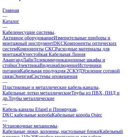
Главная
—
Каталог
—
Кабеленесущие системы
Активное оборудование
Измерительные приборы и
монтажный инструмент
DKC
Компоненты оптических
систем
Компоненты СКС
Расходные материалы для
монтажа
Огнестойкая Кабельная Линия
АвангардЛайн
Телекоммуникационные шкафы и
стойки
Электрика
Видеонаблюдение
Источники
питания
Кабельная продукция 2
СКУД
Усиление сотовой
связи
Энергия
Системы оповещения
—
Пластиковые и металлические кабель-каналы
Кабельные лотки металлические
Трубы из ПВХ, ПНД и
др.
Трубы металлические
—
Кабель-каналы Efapel и Промрукав
DKC кабельные короба
Кабельные короба Ostec
—
Установочные механизмы
Кабельные люки, колонны, настольные блоки
Кабельный
плинтус 110х20
Коробки монтажные для кабель-