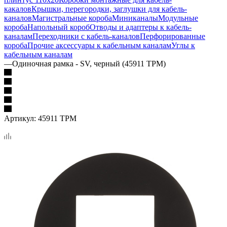
какалов
Крышки, перегородки, заглушки для кабель-
каналов
Магистральные короба
Миниканалы
Модульные
короба
Напольный короб
Отводы и адаптеры к кабель-
каналам
Переходники с кабель-каналов
Перфорированные
короба
Прочие аксессуары к кабельным каналам
Углы к
кабельным каналам
—
Одиночная рамка - SV, черный (45911 TPM)
Артикул:
45911 TPM